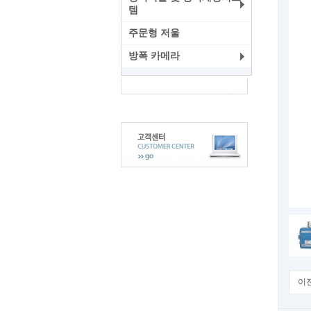
템
주문형 저울
방폭 카메라
이