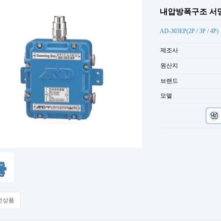
내압방폭구조 서
AD-303EP(2P / 3P / 4P)
제조사
원산지
브랜드
모델
전상품