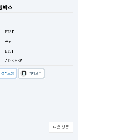
밍박스
ETST
국산
ETST
AD-303EP
다음 상품