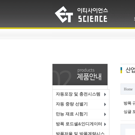
Home
자동포장 및 충전시스템
방폭 규
자동 중량 선별기
싱글 포
만능 재료 시험기
방폭 로드셀&인디게이터
방폭저울 및 방폭계량시스