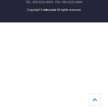
TEL. 050-2222-9933 FAX. 050-2222-9944
Copyright ©
etkr.co.kr
All rights reserved.