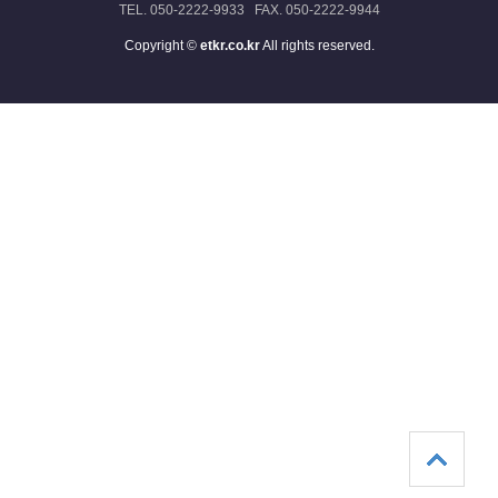
TEL. 050-2222-9933 FAX. 050-2222-9944
Copyright ©
etkr.co.kr
All rights reserved.